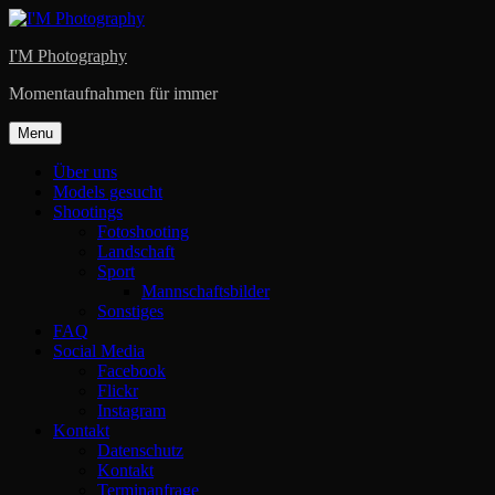
Skip
to
I'M Photography
content
Momentaufnahmen für immer
Menu
Über uns
Models gesucht
Shootings
Fotoshooting
Landschaft
Sport
Mannschaftsbilder
Sonstiges
FAQ
Social Media
Facebook
Flickr
Instagram
Kontakt
Datenschutz
Kontakt
Terminanfrage