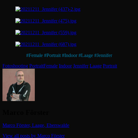
#
Female
#
Portrait
#
Indoor
#
Laage
#
Jennifer
Categories
Tags,
Fotoshooting
Portrait
Female
Indoor
Jennifer
Laage
Portrait
Author:
Marco Förster
Marco Förster, Laage, Eberswalde
View all posts by Marco Förster