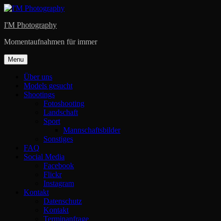
Skip
to
I'M Photography
content
Momentaufnahmen für immer
Menu
Über uns
Models gesucht
Shootings
Fotoshooting
Landschaft
Sport
Mannschaftsbilder
Sonstiges
FAQ
Social Media
Facebook
Flickr
Instagram
Kontakt
Datenschutz
Kontakt
Terminanfrage