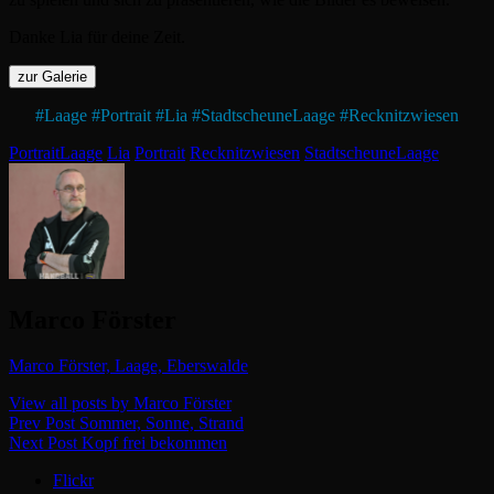
Danke Lia für deine Zeit.
#
Laage
#
Portrait
#
Lia
#
StadtscheuneLaage
#
Recknitzwiesen
Categories
Tags,
Portrait
Laage
Lia
Portrait
Recknitzwiesen
StadtscheuneLaage
Author:
Marco Förster
Marco Förster, Laage, Eberswalde
View all posts by Marco Förster
Beitragsnavigation
Previous
Prev Post
Sommer, Sonne, Strand
Post
Next
Next Post
Kopf frei bekommen
Post
Flickr