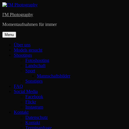
Skip
to
I'M Photography
content
Momentaufnahmen für immer
Menu
Über uns
Models gesucht
Shootings
Fotoshooting
Landschaft
Sport
Mannschaftsbilder
Sonstiges
FAQ
Social Media
Facebook
Flickr
Instagram
Kontakt
Datenschutz
Kontakt
Terminanfrage