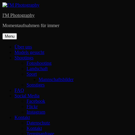
Skip
to
I'M Photography
content
Momentaufnahmen für immer
Menu
Über uns
Models gesucht
Shootings
Fotoshooting
Landschaft
Sport
Mannschaftsbilder
Sonstiges
FAQ
Social Media
Facebook
Flickr
Instagram
Kontakt
Datenschutz
Kontakt
Terminanfrage