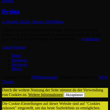
Cat
Portrait
Links
Regina
Posted
4. Oktober 2023
4. Oktober 2023
Marco
on
Geplant war die Rückfahrt nach Hause. Doch dann trafen wir
Regina vor dem Parkhaus und wir sprachen sie direkt an, ob sie
Regina
Lust und Zeit für ein Shooting in Rostock hätte. …
weiterlesen
Beitragsnavigation
Ältere Beiträge
Flickr
Instagram
Facebook
Mobil
Copyright © 2026
I'M Photography
|
Signify Photography by
WEN
Themes
Durch die weitere Nutzung der Seite stimmst du der Verwendung
von Cookies zu.
Weitere Informationen
Akzeptieren
Die Cookie-Einstellungen auf dieser Website sind auf "Cookies
zulassen" eingestellt, um das beste Surferlebnis zu ermöglichen.