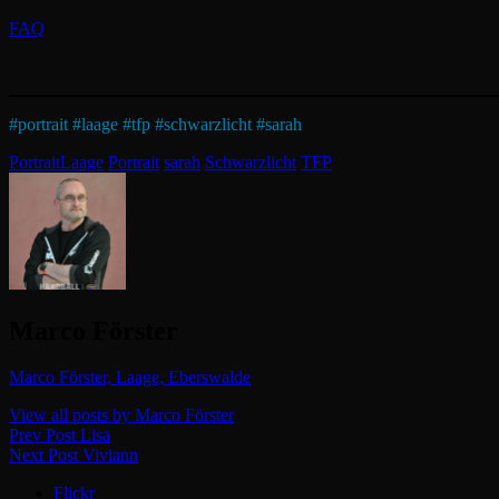
FAQ
#
portrait
#
laage
#
tfp
#
schwarzlicht
#
sarah
Categories
Tags,
Portrait
Laage
Portrait
sarah
Schwarzlicht
TFP
Author:
Marco Förster
Marco Förster, Laage, Eberswalde
View all posts by Marco Förster
Beitragsnavigation
Previous
Prev Post
Lisa
Post
Next
Next Post
Viviann
Post
Flickr