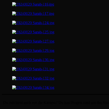
Du möchtest auch vor die Kamera? Du hast Fragen rund um das Shoot