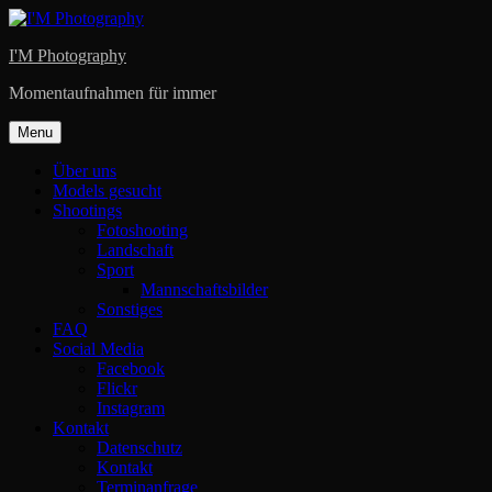
Skip
to
I'M Photography
content
Momentaufnahmen für immer
Menu
Über uns
Models gesucht
Shootings
Fotoshooting
Landschaft
Sport
Mannschaftsbilder
Sonstiges
FAQ
Social Media
Facebook
Flickr
Instagram
Kontakt
Datenschutz
Kontakt
Terminanfrage