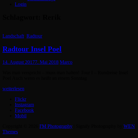
Login
Schlagwort:
Rerik
Cat
Landschaft
,
Radtour
Links
Radtour Insel Poel
Posted
14. August 2017
7. Mai 2018
Marco
on
Was man verspricht – muss man halten! Tour I – Rundreise Insel
Poel Auch wenn es heißt an einem Sonntag
Radtour
weiterlesen
Insel
Flickr
Poel
Instagram
Facebook
Mobil
Copyright © 2026
I'M Photography
|
Signify Photography by
WEN
Themes