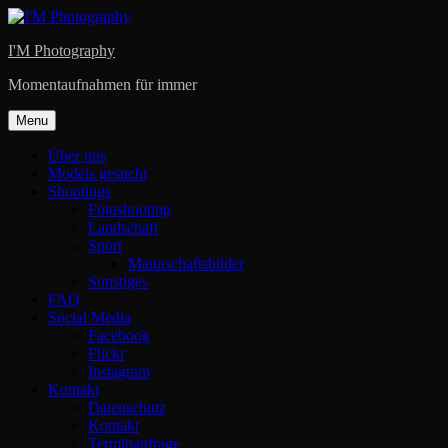
Skip
to
I'M Photography
content
Momentaufnahmen für immer
Menu
Über uns
Models gesucht
Shootings
Fotoshooting
Landschaft
Sport
Mannschaftsbilder
Sonstiges
FAQ
Social Media
Facebook
Flickr
Instagram
Kontakt
Datenschutz
Kontakt
Terminanfrage