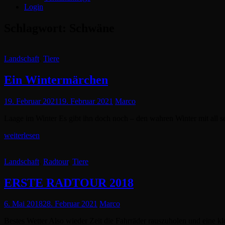
Login
Schlagwort:
Schwäne
Cat
Landschaft
,
Tiere
Links
Ein Wintermärchen
Posted
19. Februar 2021
19. Februar 2021
Marco
on
Laage im Winter Es gibt ihn doch noch – den wahren Winter mit all 
Ein
weiterlesen
Wintermärchen
Cat
Landschaft
,
Radtour
,
Tiere
Links
ERSTE RADTOUR 2018
Posted
6. Mai 2018
28. Februar 2021
Marco
on
Bestes Wetter Also wieder Zeit die Fahrräder rauszuholen und eine kl