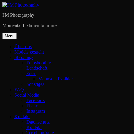
Skip
to
I'M Photography
content
Momentaufnahmen für immer
Menu
Über uns
Models gesucht
Shootings
Fotoshooting
Landschaft
Sport
Mannschaftsbilder
Sonstiges
FAQ
Social Media
Facebook
Flickr
Instagram
Kontakt
Datenschutz
Kontakt
Terminanfrage