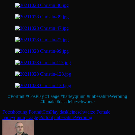
#
Portrait
#
CosPlay
#
Laage
#
harleyquinn
#
unbezahlteWerbung
#
female
#
daskleineschwarze
Categories
Tags,
Fotoshooting
Portrait
CosPlay
daskleineschwarze
Female
harleyquinn
Laage
Portrait
unbezahlteWerbung