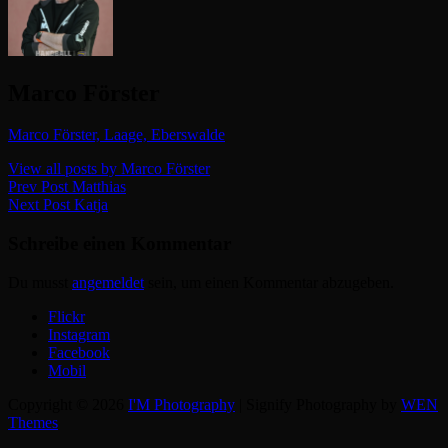
Author:
Marco Förster
Marco Förster, Laage, Eberswalde
View all posts by Marco Förster
Beitragsnavigation
Previous
Prev Post
Matthias
Post
Next
Next Post
Katja
Post
Schreibe einen Kommentar
Du musst
angemeldet
sein, um einen Kommentar abzugeben.
Flickr
Instagram
Facebook
Mobil
Copyright © 2026
I'M Photography
|
Signify Photography by
WEN
Themes