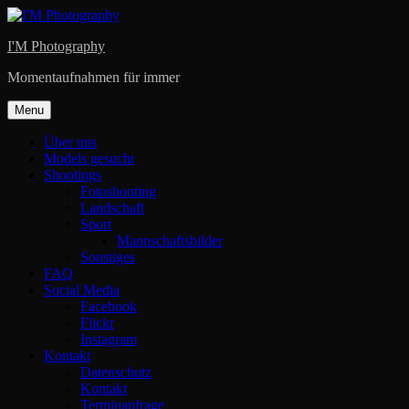
Skip
to
I'M Photography
content
Momentaufnahmen für immer
Menu
Über uns
Models gesucht
Shootings
Fotoshooting
Landschaft
Sport
Mannschaftsbilder
Sonstiges
FAQ
Social Media
Facebook
Flickr
Instagram
Kontakt
Datenschutz
Kontakt
Terminanfrage