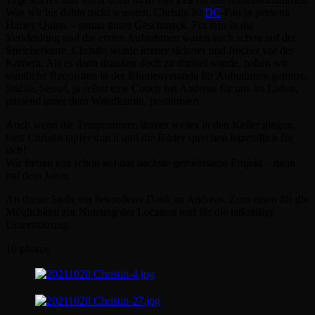
Was wir bis dahin nicht wussten, Christin ist
DC
-Fan in persona
Harley Quinn – genau unser Geschmack. Fix rein in die
Verkleidung und die ersten Aufnahmen waren auch schon auf der
Speicherkarte. Christin wurde immer sicherer und frecher vor der
Kamera. Als es dann draußen doch zu dunkel wurde, haben wir
sämtliche Requisiten in der Blumenveranda für Aufnahmen genutzt.
Stühle, Sessel, ja selbst eine Couch hat Andreas für uns im Laden,
passend unter dem Wandkamin, positioniert.
Auch wenn die Temperaturen immer weiter in den Keller gingen,
hielt Christin tapfer durch und die Bilder sprechen letzendlich für
sich!
Wir freuen uns schon auf das nächste gemeinsame Projekt – dann
mit dem Joker.
An dieser Stelle ein besonderer Dank an Andreas. Zum einen für die
Möglichkeit zur Nutzung der Location und für die tatkräftige
Unterstützung.
10 photos