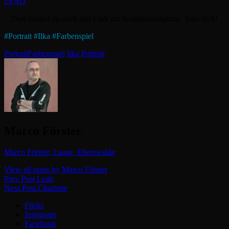
FAQ
Dort findest du auch den Link zur Kontaktaufnahme. Trau dich!
#
Portrait
#
Ilka
#
Farbenspiel
Categories
Tags,
Portrait
Farbenspiel
Ilka
Portrait
Author:
Marco Förster
Marco Förster, Laage, Eberswalde
View all posts by Marco Förster
Beitragsnavigation
Previous
Prev Post
Leah
Post
Next
Next Post
Charlotte
Post
Flickr
Instagram
Facebook