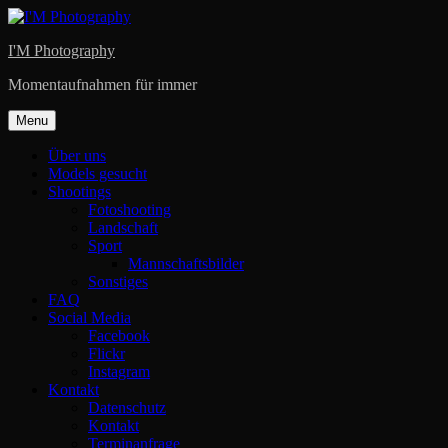
Skip
to
I'M Photography
content
Momentaufnahmen für immer
Menu
Über uns
Models gesucht
Shootings
Fotoshooting
Landschaft
Sport
Mannschaftsbilder
Sonstiges
FAQ
Social Media
Facebook
Flickr
Instagram
Kontakt
Datenschutz
Kontakt
Terminanfrage