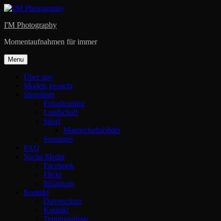
Skip
to
I'M Photography
content
Momentaufnahmen für immer
Menu
Über uns
Models gesucht
Shootings
Fotoshooting
Landschaft
Sport
Mannschaftsbilder
Sonstiges
FAQ
Social Media
Facebook
Flickr
Instagram
Kontakt
Datenschutz
Kontakt
Terminanfrage