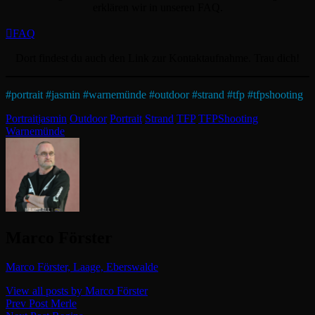
erklären wir in unseren FAQ.
FAQ
Dort findest du auch den Link zur Kontaktaufnahme. Trau dich!
#
portrait
#
jasmin
#
warnemünde
#
outdoor
#
strand
#
tfp
#
tfpshooting
Categories
Tags,
Portrait
jasmin
Outdoor
Portrait
Strand
TFP
TFPShooting
Warnemünde
Author:
Marco Förster
Marco Förster, Laage, Eberswalde
View all posts by Marco Förster
Beitragsnavigation
Previous
Prev Post
Merle