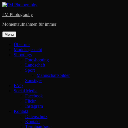
Skip
to
I'M Photography
content
Momentaufnahmen für immer
Menu
Über uns
Models gesucht
Shootings
Fotoshooting
Landschaft
Sport
Mannschaftsbilder
Sonstiges
FAQ
Social Media
Facebook
Flickr
Instagram
Kontakt
Datenschutz
Kontakt
Terminanfrage