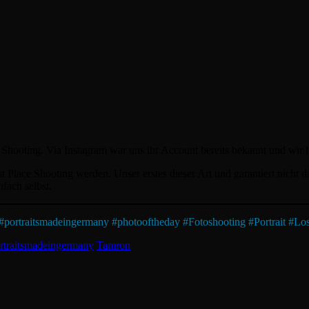
hooting. Via Instagram war uns ihr Account bereits bekannt und wir h
ost Place Shooting werden. Unser erstes dieser Art und garantiert nich
infach selbst.
#
portraitsmadeingermany
#
photooftheday
#
Fotoshooting
#
Portrait
#
Los
rtraitsmadeingermany
Tamron