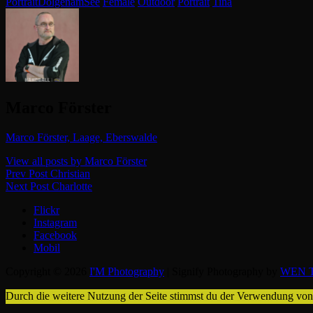
Categories
Tags,
Portrait
DolgenamSee
Female
Outdoor
Portrait
Tina
Author:
Marco Förster
Marco Förster, Laage, Eberswalde
View all posts by Marco Förster
Beitragsnavigation
Previous
Prev Post
Christian
Post
Next
Next Post
Charlotte
Post
Flickr
Instagram
Facebook
Mobil
Copyright © 2026
I'M Photography
|
Signify Photography by
WEN T
Durch die weitere Nutzung der Seite stimmst du der Verwendung vo