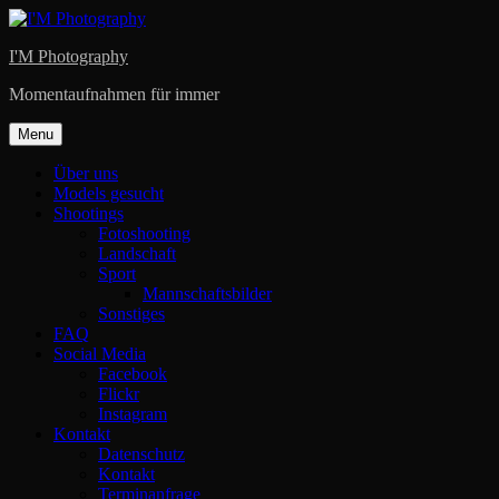
Skip
to
I'M Photography
content
Momentaufnahmen für immer
Menu
Über uns
Models gesucht
Shootings
Fotoshooting
Landschaft
Sport
Mannschaftsbilder
Sonstiges
FAQ
Social Media
Facebook
Flickr
Instagram
Kontakt
Datenschutz
Kontakt
Terminanfrage