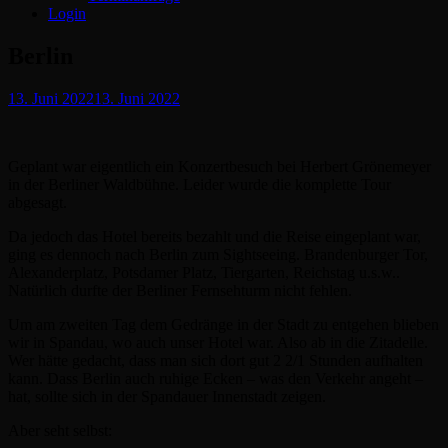
Login
Berlin
Posted
13. Juni 2022
13. Juni 2022
on
Geplant war eigentlich ein Konzertbesuch bei Herbert Grönemeyer
in der Berliner Waldbühne. Leider wurde die komplette Tour
abgesagt.
Da jedoch das Hotel bereits bezahlt und die Reise eingeplant war,
ging es dennoch nach Berlin zum Sightseeing. Brandenburger Tor,
Alexanderplatz, Potsdamer Platz, Tiergarten, Reichstag u.s.w..
Natürlich durfte der Berliner Fernsehturm nicht fehlen.
Um am zweiten Tag dem Gedränge in der Stadt zu entgehen blieben
wir in Spandau, wo auch unser Hotel war. Also ab in die Zitadelle.
Wer hätte gedacht, dass man sich dort gut 2 2/1 Stunden aufhalten
kann. Dass Berlin auch ruhige Ecken – was den Verkehr angeht –
hat, sollte sich in der Spandauer Innenstadt zeigen.
Aber seht selbst: