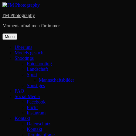
Skip
to
I'M Photography
content
Momentaufnahmen für immer
Menu
Über uns
Models gesucht
Shootings
Fotoshooting
Landschaft
Sport
Mannschaftsbilder
Sonstiges
FAQ
Social Media
Facebook
Flickr
Instagram
Kontakt
Datenschutz
Kontakt
Terminanfrage