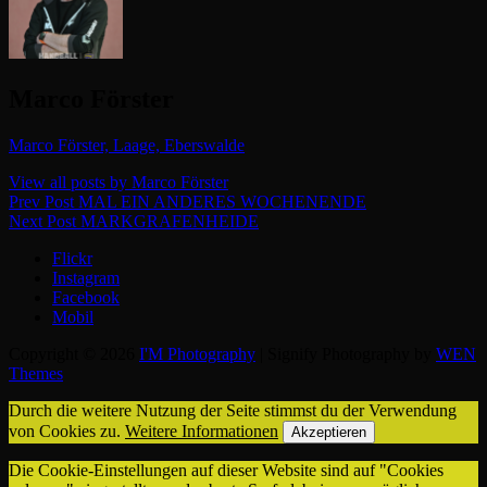
Author:
Marco Förster
Marco Förster, Laage, Eberswalde
View all posts by Marco Förster
Beitragsnavigation
Previous
Prev Post
MAL EIN ANDERES WOCHENENDE
Post
Next
Next Post
MARKGRAFENHEIDE
Post
Flickr
Instagram
Facebook
Mobil
Copyright © 2026
I'M Photography
|
Signify Photography by
WEN
Themes
Durch die weitere Nutzung der Seite stimmst du der Verwendung
von Cookies zu.
Weitere Informationen
Akzeptieren
Die Cookie-Einstellungen auf dieser Website sind auf "Cookies