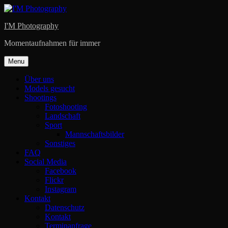
Skip
to
I'M Photography
content
Momentaufnahmen für immer
Menu
Über uns
Models gesucht
Shootings
Fotoshooting
Landschaft
Sport
Mannschaftsbilder
Sonstiges
FAQ
Social Media
Facebook
Flickr
Instagram
Kontakt
Datenschutz
Kontakt
Terminanfrage