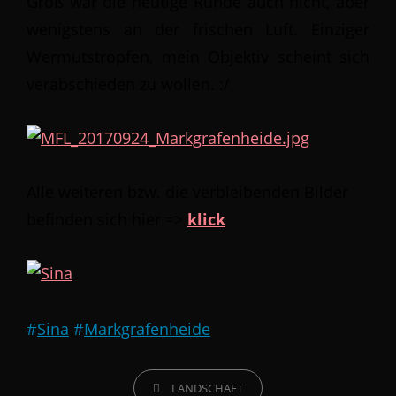
Groß war die heutige Runde auch nicht, aber
wenigstens an der frischen Luft. Einziger
Wermutstropfen, mein Objektiv scheint sich
verabschieden zu wollen. :/
Alle weiteren bzw. die verbleibenden Bilder
befinden sich hier =>
klick
#
Sina
#
Markgrafenheide
CATEGORIES
LANDSCHAFT