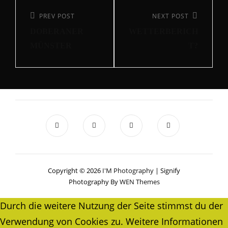
Beitragsnavigation
Previous
PREV POST
Next
NEXT POST
DOBERANER
WETTERBERICH
Post
Post
MÜNSTER
T?
Copyright © 2026
I'M Photography
|
Signify
Photography By
WEN Themes
Durch die weitere Nutzung der Seite stimmst du der
Verwendung von Cookies zu.
Weitere Informationen