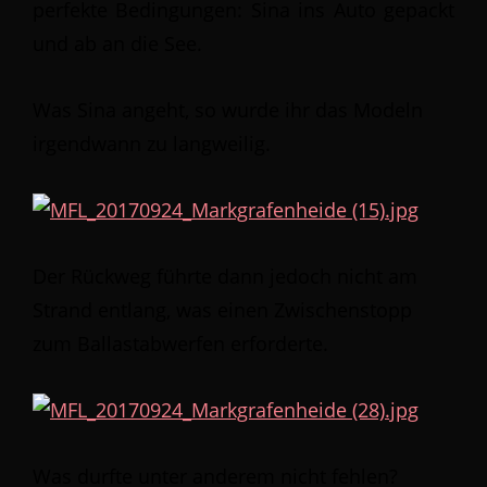
perfekte Bedingungen: Sina ins Auto gepackt
und ab an die See.
Was Sina angeht, so wurde ihr das Modeln
irgendwann zu langweilig.
Der Rückweg führte dann jedoch nicht am
Strand entlang, was einen Zwischenstopp
zum Ballastabwerfen erforderte.
Was durfte unter anderem nicht fehlen?