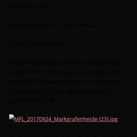
Richtig, das Eis.
Und was für ein Eis – ein Luxus-Eis!
Ein GROSSES Eis für 2 €.
Soweit nicht so gut. Nur das mit dem Groß
scheint man dort anders zu verstehen. Wenn
das GROß ist, dann möchte ich nicht wissen,
wie klein das Mittlere oder gar das Kleine
gewesen wäre. 😀