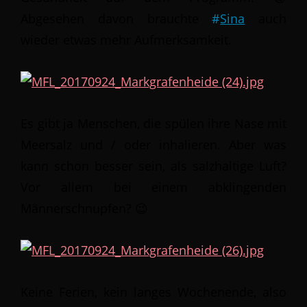
Abgesehen davon brauchte
#
Sina
auch
wieder etwas mehr Aufmerksamkeit.
Es gibt ja Menschen, die spülen ihre Nase mit
Meersalz und / oder inhalieren. Aber was
kann schon besser sein, als salzhaltige Luft?
Vor allem bei einem abklingenden
Männerschnupfen? 😉
Keine Ferien, kein langes Wochenende, also