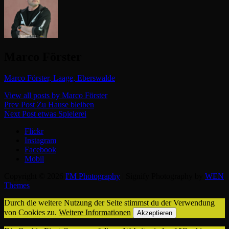
Author:
Marco Förster
Marco Förster, Laage, Eberswalde
View all posts by Marco Förster
Beitragsnavigation
Previous
Prev Post
Zu Hause bleiben
Post
Next
Next Post
etwas Spielerei
Post
Flickr
Instagram
Facebook
Mobil
Copyright © 2026
I'M Photography
|
Signify Photography by
WEN
Themes
Durch die weitere Nutzung der Seite stimmst du der Verwendung
von Cookies zu.
Weitere Informationen
Akzeptieren