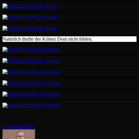
Natürlich durfte der Kölner Dom nicht fehlen.
a
Categories
Tags,
Landschaft
Köln