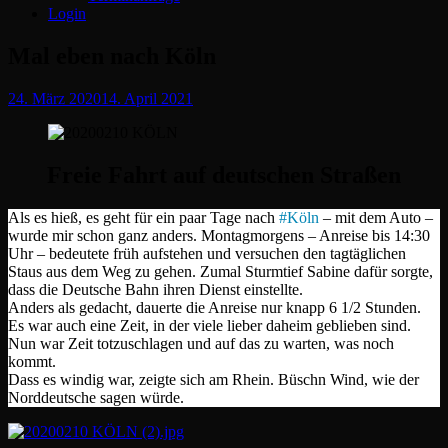
Login
Mal eben nach Köln
Posted
24. März 2020
14. April 2021
on
Freie Fahrt auf deutschen Straßen
Als es hieß, es geht für ein paar Tage nach
#
Köln
– mit dem Auto –
wurde mir schon ganz anders. Montagmorgens – Anreise bis 14:30
Uhr – bedeutete früh aufstehen und versuchen den tagtäglichen
Staus aus dem Weg zu gehen. Zumal Sturmtief Sabine dafür sorgte,
dass die Deutsche Bahn ihren Dienst einstellte.
Anders als gedacht, dauerte die Anreise nur knapp 6 1/2 Stunden.
Es war auch eine Zeit, in der viele lieber daheim geblieben sind.
Nun war Zeit totzuschlagen und auf das zu warten, was noch
kommt.
Dass es windig war, zeigte sich am Rhein. Büschn Wind, wie der
Norddeutsche sagen würde.