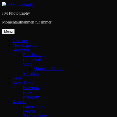
Skip
to
I'M Photography
content
Momentaufnahmen für immer
Menu
Über uns
Models gesucht
Shootings
Fotoshooting
Landschaft
Sport
Mannschaftsbilder
Sonstiges
FAQ
Social Media
Facebook
Flickr
Instagram
Kontakt
Datenschutz
Kontakt
Terminanfrage