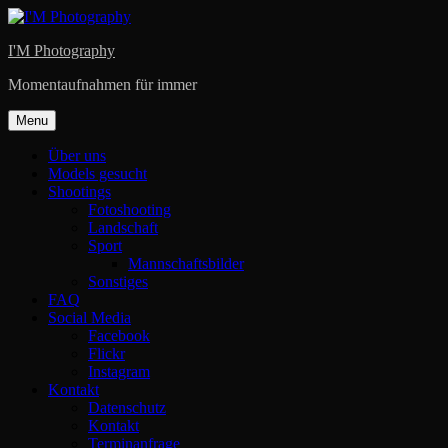
Skip
to
I'M Photography
content
Momentaufnahmen für immer
Menu
Über uns
Models gesucht
Shootings
Fotoshooting
Landschaft
Sport
Mannschaftsbilder
Sonstiges
FAQ
Social Media
Facebook
Flickr
Instagram
Kontakt
Datenschutz
Kontakt
Terminanfrage