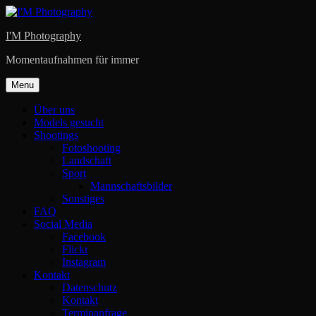
Skip
to
I'M Photography
content
Momentaufnahmen für immer
Menu
Über uns
Models gesucht
Shootings
Fotoshooting
Landschaft
Sport
Mannschaftsbilder
Sonstiges
FAQ
Social Media
Facebook
Flickr
Instagram
Kontakt
Datenschutz
Kontakt
Terminanfrage