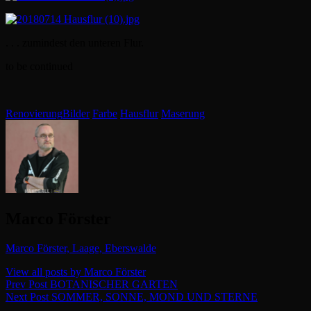
. . . zumindest den unteren Flur.
to be continued
Categories
Tags,
Renovierung
Bilder
Farbe
Hausflur
Maserung
Author:
Marco Förster
Marco Förster, Laage, Eberswalde
View all posts by Marco Förster
Beitragsnavigation
Previous
Prev Post
BOTANISCHER GARTEN
Post
Next
Next Post
SOMMER, SONNE, MOND UND STERNE
Post