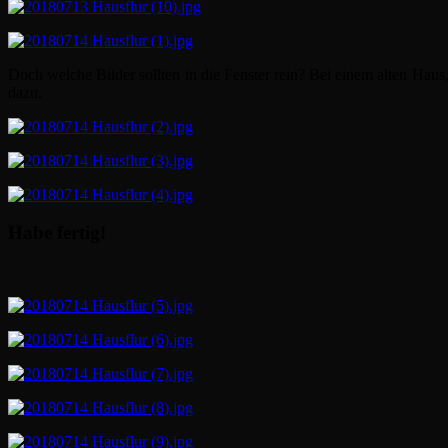
Doch welche Bilder sollten in die Fenster rein? Bei einem alten Hau
dazu.
Habe fertig!