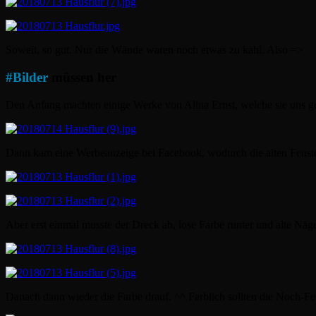
Soweit, so gut. Nur die Wände waren noch etwas zu kahl. Also =>
#
Bilder
müssen her
Den Anfang machten einige Werke von Alina Ernst, welche sie uns ger
Dann kam eine Werbeanzeige bei Facebook, wodurch die alten Fenste
Aber erst einmal musste der Dreck ab, lose Farbe runter und alte Näge
Danach dann wieder die Farbe drauf. ^^ Farblich sollten die Noch-Fen