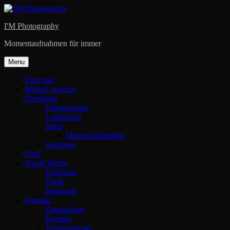
Skip
to
I'M Photography
content
Momentaufnahmen für immer
Menu
Über uns
Models gesucht
Shootings
Fotoshooting
Landschaft
Sport
Mannschaftsbilder
Sonstiges
FAQ
Social Media
Facebook
Flickr
Instagram
Kontakt
Datenschutz
Kontakt
Terminanfrage