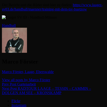
Der Bericht und die Bilder sind hier zu finden:
https://www.laager-
sv03.de/handball/maenner/training-mit-dem-tsv-buetzow
Categories
Handball
Author:
Marco Förster
Marco Förster, Laage, Eberswalde
View all posts by Marco Förster
Beitragsnavigation
Previous
Prev Post
Gartenarbeit
Post
Next
Next Post
RADTOUR LAAGE – TESSIN – CAMMIN –
Post
DOLGEN AM SEE – KRONSKAMP
Flickr
Instagram