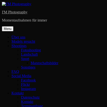
Skip
to
I'M Photography
content
Momentaufnahmen für immer
Menu
Über uns
Models gesucht
Shootings
Fotoshooting
Landschaft
Sport
Mannschaftsbilder
Sonstiges
FAQ
Social Media
Facebook
Flickr
Instagram
Kontakt
Datenschutz
Kontakt
Terminanfrage