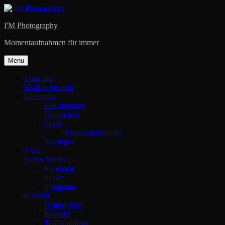
Skip
to
I'M Photography
content
Momentaufnahmen für immer
Menu
Über uns
Models gesucht
Shootings
Fotoshooting
Landschaft
Sport
Mannschaftsbilder
Sonstiges
FAQ
Social Media
Facebook
Flickr
Instagram
Kontakt
Datenschutz
Kontakt
Terminanfrage