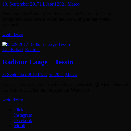
Posted
10. September 2017
14. April 2021
Marco
on
Dann kam der Sonntag Wieder stand eine Radtour auf dem
Programm. Also bereits vorab die Bestellung an das Wetter
geschickt
RADTOUR
weiterlesen
LAAGE
–
Cat
Landschaft
,
Radtour
TESSIN
Links
–
CAMMIN
Radtour Laage – Tessin
–
DOLGEN
Posted
3. September 2017
14. April 2021
Marco
AM
on
SEE
Laage – Tessin Von einer Schnecke ausgebremst. 😉 Also ließen wir
–
das Auto mal stehen und nutzten das Wetter für
KRONSKAMP
Radtour
weiterlesen
Laage
Flickr
–
Instagram
Tessin
Facebook
Mobil