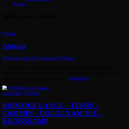
Login
Schlagwort:
Tessin
Cat
Portrait
Links
Antonia
Posted
29. August 2023
29. August 2023
Marco
on
Auch wenn das Wetter in diesem Sommer so unbeständig war –
obwohl, beständig war es teilweise mit Regen -, hielten wir am
Antonia
ersten Shooting mit Antonia fest. …
weiterlesen
Cat
Landschaft
,
Radtour
Links
RADTOUR LAAGE – TESSIN –
CAMMIN – DOLGEN AM SEE –
KRONSKAMP